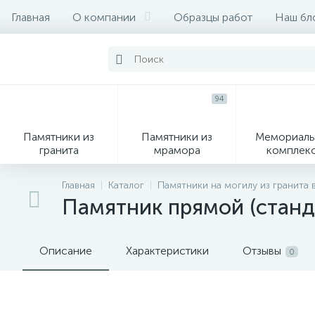
Главная
О компании
Образцы работ
Наш бл
94
Памятники из
Памятники из
Мемориаль
гранита
мрамора
комплек
28
Главная
Каталог
Памятники на могилу из гранита 
Памятник прямой (станд
Вазы
М
Описание
Характеристики
Отзывы
0