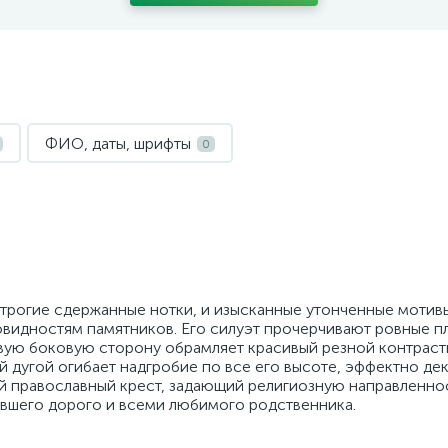
ФИО, даты, шрифты
0
строгие сдержанные нотки, и изысканные утонченные мотив
видностям памятников. Его силуэт прочерчивают ровные п
вую боковую сторону обрамляет красивый резной контрас
й дугой огибает надгробие по все его высоте, эффектно де
ой православный крест, задающий религиозную направленно
вшего дорого и всеми любимого родственника.