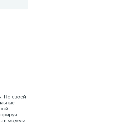
ы. По своей
лавные
тный
корируя
сть модели.