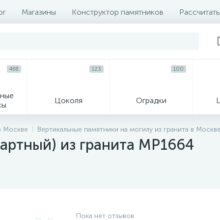
ог
Магазины
Конструктор памятников
Рассчитать
468
123
100
ные
Цоколя
Оградки
сы
16
в Москве
Вертикальные памятники на могилу из гранита в Москв
артный) из гранита MP1664
огильные кресты
Декор на памятн
Пока нет отзывов