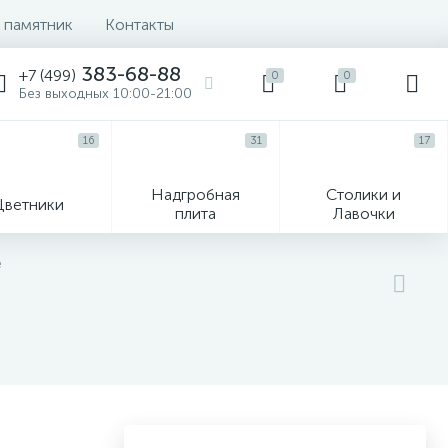
 памятник
Контакты
383-68-88
+7 (499)
0
0
Без выходных 10:00-21:00
16
31
17
Надгробная
Столики и
Цветники
плита
Лавочки
104
е
ик
Гравировка и фото