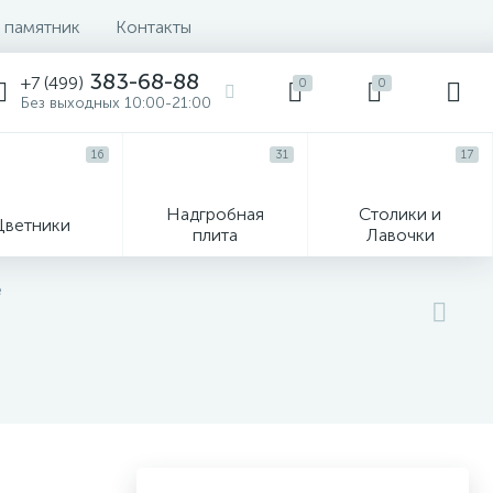
 памятник
Контакты
383-68-88
+7 (499)
0
0
Без выходных 10:00-21:00
16
31
17
Надгробная
Столики и
Цветники
плита
Лавочки
104
е
ик
Гравировка и фото