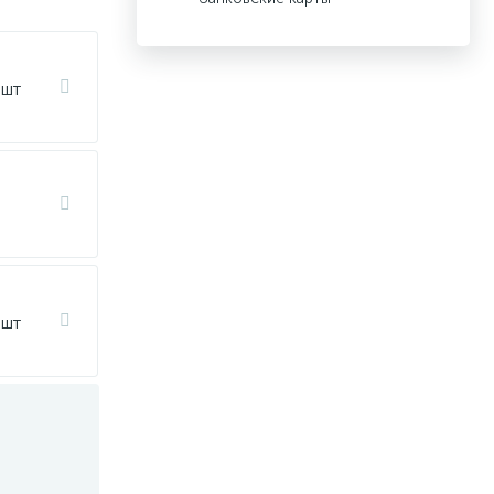
 шт
 шт