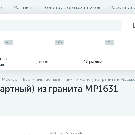
ог
Магазины
Конструктор памятников
Рассчитать
468
123
100
ные
Цоколя
Оградки
сы
16
в Москве
Вертикальные памятники на могилу из гранита в Москв
артный) из гранита MP1631
огильные кресты
Декор на памятн
Пока нет отзывов