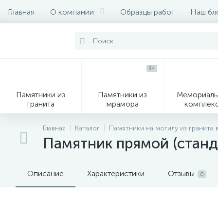
Главная
О компании
Образцы работ
Наш бл
94
Памятники из
Памятники из
Мемориаль
гранита
мрамора
комплек
28
Главная
Каталог
Памятники на могилу из гранита 
Памятник прямой (станд
Вазы
М
Описание
Характеристики
Отзывы
0