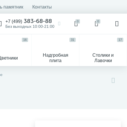
ь памятник
Контакты
383-68-88
+7 (499)
0
0
Без выходных 10:00-21:00
16
31
17
Надгробная
Столики и
Цветники
плита
Лавочки
104
ве
ик
Гравировка и фото