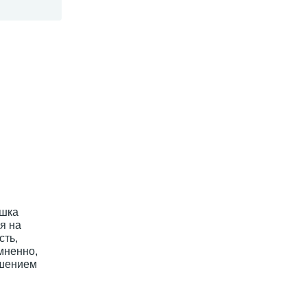
ушка
я на
сть,
мненно,
ашением