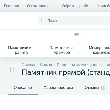
Главная
О компании
Образцы работ
Наш б
94
Памятники из
Памятники из
Мемориал
гранита
мрамора
комплек
28
Главная
Каталог
Памятники на могилу из гранита
Памятник прямой (станд
Вазы
М
Описание
Характеристики
Отзывы
0