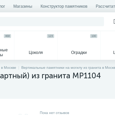
лог
Магазины
Конструктор памятников
Рассчитат
468
123
100
ьные
Цоколя
Оградки
сы
16
 в Москве
Вертикальные памятники на могилу из гранита в Моск
артный) из гранита MP1104
огильные кресты
Декор на памятн
Пока нет отзывов