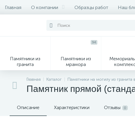
Главная
О компании
Образцы работ
Наш бл
94
Памятники из
Памятники из
Мемориаль
гранита
мрамора
комплек
28
Главная
Каталог
Памятники на могилу из гранита 
Памятник прямой (станд
Вазы
М
Описание
Характеристики
Отзывы
0