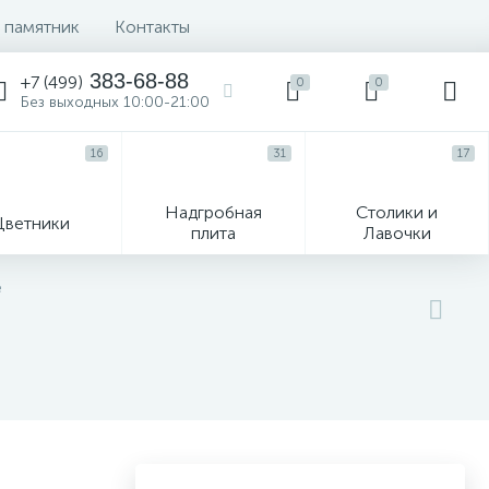
 памятник
Контакты
383-68-88
+7 (499)
0
0
Без выходных 10:00-21:00
16
31
17
Надгробная
Столики и
Цветники
плита
Лавочки
104
е
ик
Гравировка и фото