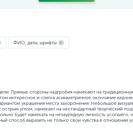
ФИО, даты, шрифты
0
дели. Прямые стороны надгробия намекают на традиционну
этом интересное и слегка асимметричное окончание верхне
ариантом украшения места захоронения. Небольшое визуал
х острым углом, намекает на нестандартный творческий под
ольно будет намекать на незаурядную личность усопшего, н
чный способ выразить не только свои чувства в отношении у