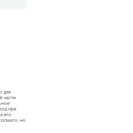
ю для
й части
ьное
ход при
а его
сопшего, но