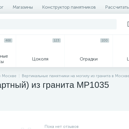
ог
Магазины
Конструктор памятников
Рассчитать
468
123
100
ные
Цоколя
Оградки
сы
16
в Москве
Вертикальные памятники на могилу из гранита в Москв
артный) из гранита MP1035
огильные кресты
Декор на памятн
Пока нет отзывов