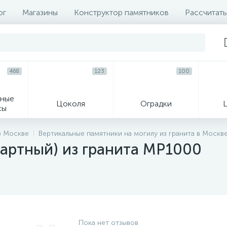
ог
Магазины
Конструктор памятников
Рассчитать
468
123
100
ные
Цоколя
Оградки
сы
16
в Москве
Вертикальные памятники на могилу из гранита в Москв
артный) из гранита MP1000
огильные кресты
Декор на памятн
Пока нет отзывов