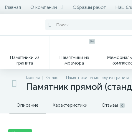
Главная
О компании
Образцы работ
Наш бл
94
Памятники из
Памятники из
Мемориаль
гранита
мрамора
комплек
28
Главная
Каталог
Памятники на могилу из гранита 
Памятник прямой (станд
Вазы
М
Описание
Характеристики
Отзывы
0