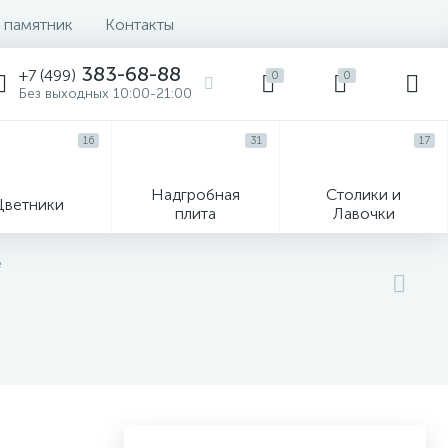
 памятник
Контакты
383-68-88
+7 (499)
0
0
Без выходных 10:00-21:00
16
31
17
Надгробная
Столики и
Цветники
плита
Лавочки
104
е
ик
Гравировка и фото