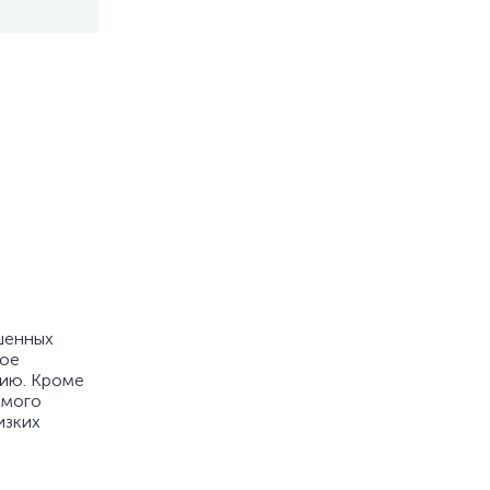
шенных
кое
цию. Кроме
имого
изких