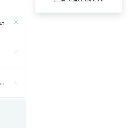
расчет, банковские карты
 шт
 шт