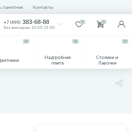
ь памятник
Контакты
383-68-88
+7 (499)
0
0
Без выходных 10:00-21:00
16
31
17
Надгробная
Столики и
Цветники
плита
Лавочки
104
ик
Гравировка и фото