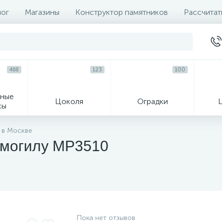
лог
Магазины
Конструктор памятников
Рассчитат
468
123
100
ные
Цоколя
Оградки
сы
16
 в Москве
 могилу MP3510
огильные кресты
Декор на памятн
Пока нет отзывов