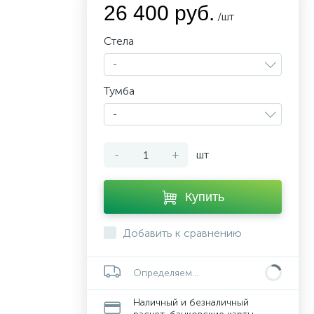
26 400 руб.
/шт
Стела
-
Тумба
-
-
+
шт
Купить
Добавить к сравнению
Определяем...
Наличный и безналичный