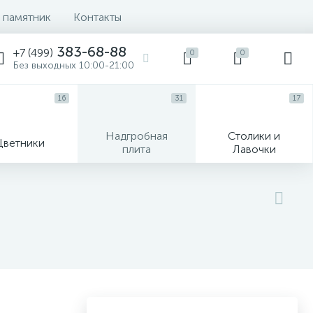
 памятник
Контакты
383-68-88
+7 (499)
0
0
Без выходных 10:00-21:00
16
31
17
Надгробная
Столики и
Цветники
плита
Лавочки
104
ик
Гравировка и фото