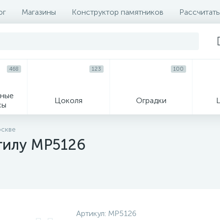
ог
Магазины
Конструктор памятников
Рассчитать
468
123
100
ные
Цоколя
Оградки
сы
16
оскве
гилу MP5126
огильные кресты
Декор на памятн
Артикул:
MP5126