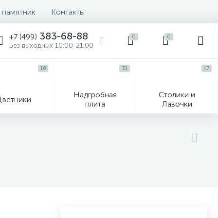
 памятник
Контакты
383-68-88
+7 (499)
0
0
Без выходных 10:00-21:00
16
31
17
Надгробная
Столики и
Цветники
плита
Лавочки
104
ик
Гравировка и фото