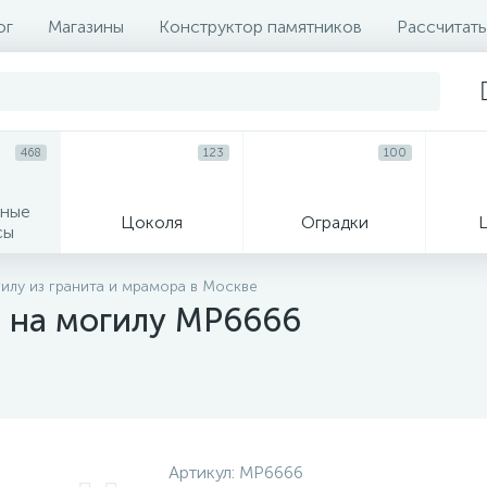
ог
Магазины
Конструктор памятников
Рассчитать
468
123
100
ные
Цоколя
Оградки
сы
16
лу из гранита и мрамора в Москве
 на могилу MP6666
огильные кресты
Декор на памятн
Артикул:
MP6666