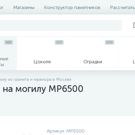
ог
Магазины
Конструктор памятников
Рассчитать
468
123
100
ные
Цоколя
Оградки
сы
16
лу из гранита и мрамора в Москве
 на могилу MP6500
огильные кресты
Декор на памятн
Артикул:
MP6500