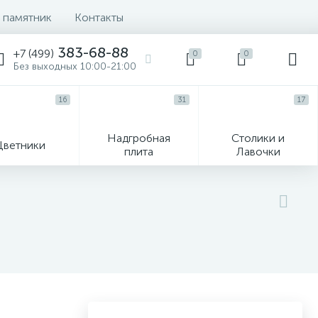
 памятник
Контакты
383-68-88
+7 (499)
0
0
Без выходных 10:00-21:00
16
31
17
Надгробная
Столики и
Цветники
плита
Лавочки
104
ик
Гравировка и фото