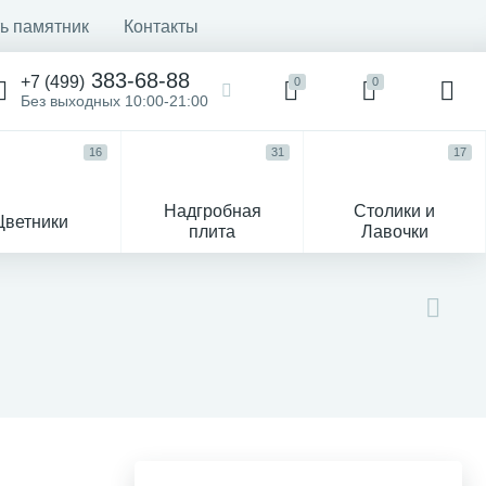
ь памятник
Контакты
383-68-88
+7 (499)
0
0
Без выходных 10:00-21:00
16
31
17
Надгробная
Столики и
Цветники
плита
Лавочки
104
ик
Гравировка и фото