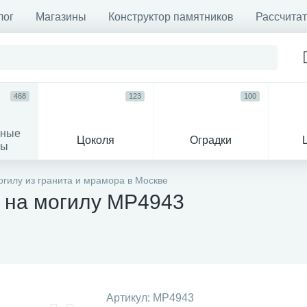
лог
Магазины
Конструктор памятников
Рассчитат
468
123
100
ьные
Цоколя
Оградки
сы
16
гилу из гранита и мрамора в Москве
 на могилу MP4943
огильные кресты
Декор на памятн
Артикул:
MP4943