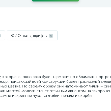
ФИО, даты, шрифты
0
 которая словно арка будет гармонично обрамлять портре
екор, придающий всей конструкции более грациозный внешн
зных цветка. По своему образу они напоминают лилии – си
мятник этой модели станет отличным акцентом на захороне
самые искренние чувства любви, печали и скорби.