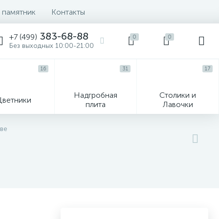
 памятник
Контакты
383-68-88
+7 (499)
0
0
Без выходных 10:00-21:00
16
31
17
Надгробная
Столики и
Цветники
плита
Лавочки
104
кве
ик
Гравировка и фото