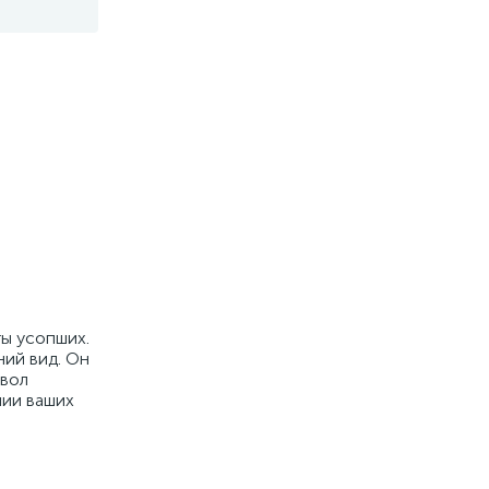
ты усопших.
ий вид. Он
мвол
нии ваших