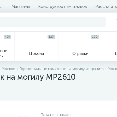
ог
Магазины
Конструктор памятников
Рассчитать
468
123
100
ные
Цоколя
Оградки
сы
16
в Москве
Горизонтальные памятники на могилу из гранита в Мос
к на могилу MP2610
огильные кресты
Декор на памятн
Пока нет отзывов