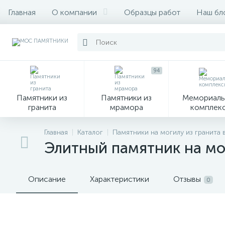
Главная
О компании
Образцы работ
Наш бл
94
Памятники из
Памятники из
Мемориаль
гранита
мрамора
комплек
28
Главная
Каталог
Памятники на могилу из гранита 
Элитный памятник на м
Вазы
М
Описание
Характеристики
Отзывы
0