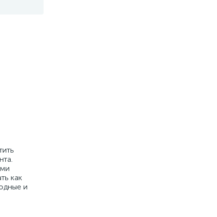
тить
нта.
ыми
ть как
одные и