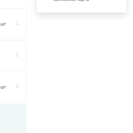
 шт
 шт