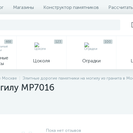
ог
Магазины
Конструктор памятников
Рассчитать
468
123
100
ные
Цоколя
Оградки
сы
16
в Москве
Элитные дорогие памятники на могилу из гранита в Мо
огилу MP7016
огильные кресты
Декор на памятн
Пока нет отзывов