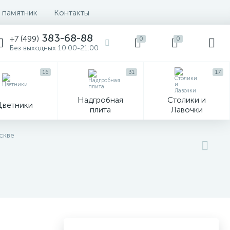
 памятник
Контакты
383-68-88
+7 (499)
0
0
Без выходных 10:00-21:00
16
31
17
Надгробная
Столики и
Цветники
плита
Лавочки
104
скве
ик
Гравировка и фото