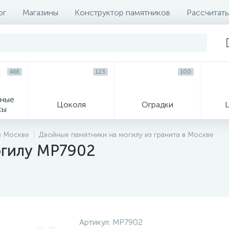
ог
Магазины
Конструктор памятников
Рассчитать
468
123
100
ные
Цоколя
Оградки
сы
16
в Москве
Двойные памятники на могилу из гранита в Москве
огилу MP7902
огильные кресты
Декор на памятн
Артикул:
MP7902