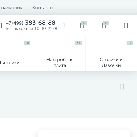
 памятник
Контакты
383-68-88
+7 (499)
0
0
Без выходных 10:00-21:00
16
31
17
Надгробная
Столики и
Цветники
плита
Лавочки
104
ик
Гравировка и фото