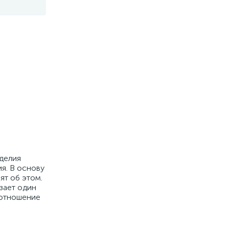
делия
я. В основу
ят об этом.
зает один
 отношение