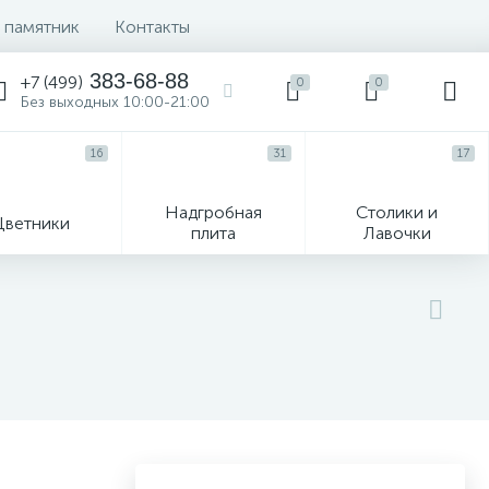
 памятник
Контакты
383-68-88
+7 (499)
0
0
Без выходных 10:00-21:00
16
31
17
Надгробная
Столики и
Цветники
плита
Лавочки
104
ик
Гравировка и фото