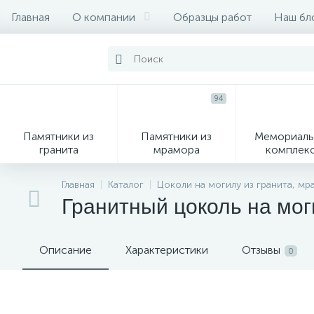
Главная
О компании
Образцы работ
Наш бл
94
Памятники из
Памятники из
Мемориаль
гранита
мрамора
комплек
28
Главная
Каталог
Цоколи на могилу из гранита, мр
Гранитный цоколь на мо
Вазы
М
Описание
Характеристики
Отзывы
0