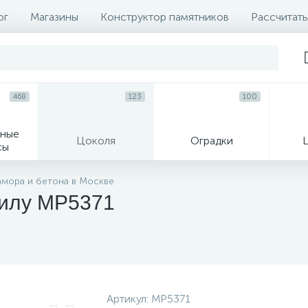
ог
Магазины
Конструктор памятников
Рассчитать
468
123
100
ные
Цоколя
Оградки
сы
16
амора и бетона в Москве
гилу MP5371
огильные кресты
Декор на памятн
Артикул:
MP5371