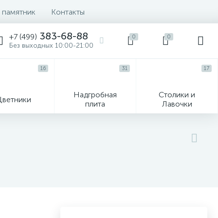
 памятник
Контакты
383-68-88
+7 (499)
0
0
Без выходных 10:00-21:00
16
31
17
Надгробная
Столики и
Цветники
плита
Лавочки
104
ик
Гравировка и фото