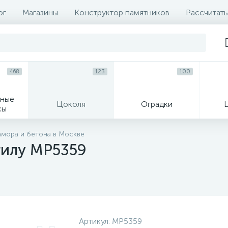
ог
Магазины
Конструктор памятников
Рассчитать
468
123
100
ные
Цоколя
Оградки
сы
16
амора и бетона в Москве
гилу MP5359
огильные кресты
Декор на памятн
Артикул:
MP5359