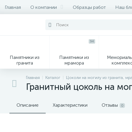
Главная
О компании
Образцы работ
Наш бл
94
Памятники из
Памятники из
Мемориаль
гранита
мрамора
комплек
28
Главная
Каталог
Цоколи на могилу из гранита, мр
Гранитный цоколь на мо
Вазы
М
Описание
Характеристики
Отзывы
0