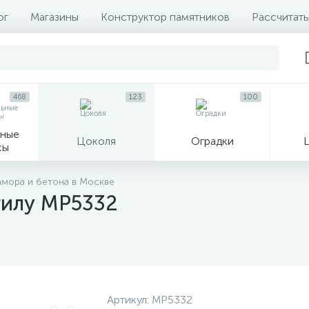
ог
Магазины
Конструктор памятников
Рассчитать
468
123
100
ные
Цоколя
Оградки
сы
16
амора и бетона в Москве
гилу MP5332
огильные кресты
Декор на памятн
Артикул:
MP5332