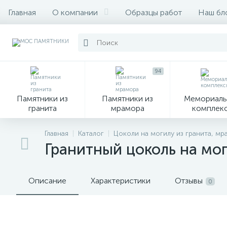
Главная
О компании
Образцы работ
Наш бл
94
Памятники из
Памятники из
Мемориаль
гранита
мрамора
комплек
28
Главная
Каталог
Цоколи на могилу из гранита, мр
Гранитный цоколь на мо
Вазы
М
Описание
Характеристики
Отзывы
0