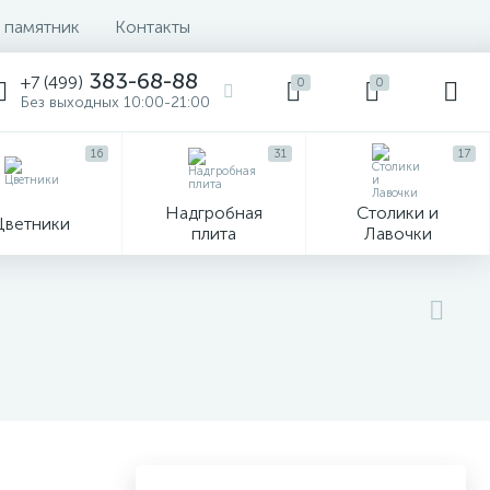
 памятник
Контакты
383-68-88
+7 (499)
0
0
Без выходных 10:00-21:00
16
31
17
Надгробная
Столики и
Цветники
плита
Лавочки
104
ик
Гравировка и фото