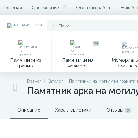
Главная
О компании
Образцы работ
Наш бл
94
Памятники из
Памятники из
Мемориаль
гранита
мрамора
комплек
28
Главная
Каталог
Памятники на могилу из гранита 
Памятник арка на могил
Вазы
М
Описание
Характеристики
Отзывы
0