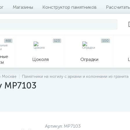
ог
Магазины
Конструктор памятников
Рассчитать
468
123
100
ные
Цоколя
Оградки
сы
16
в Москве
Памятники на могилу с арками и колоннами из гранита
у MP7103
огильные кресты
Декор на памятн
Артикул:
MP7103