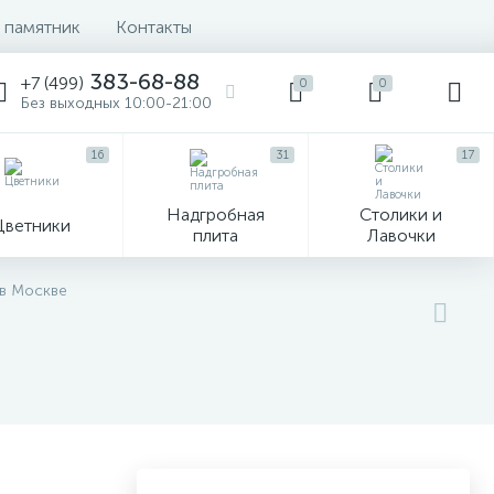
 памятник
Контакты
383-68-88
+7 (499)
0
0
Без выходных 10:00-21:00
16
31
17
Надгробная
Столики и
Цветники
плита
Лавочки
104
 в Москве
ик
Гравировка и фото